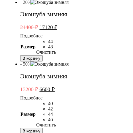
- 20%
Экошуба зимняя
Первоначальная
Текущая
21400
₽
17120
₽
цена
цена:
Подробнее
составляла
17120 ₽.
44
21400 ₽.
Размер
48
Очистить
В корзину
- 50%
Экошуба зимняя
Первоначальная
Текущая
13200
₽
6600
₽
цена
цена:
Подробнее
составляла
6600 ₽.
40
13200 ₽.
42
Размер
44
46
Очистить
В корзину