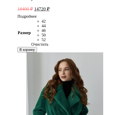
Первоначальная
Текущая
18400
₽
14720
₽
цена
цена:
Подробнее
составляла
14720 ₽.
42
18400 ₽.
44
46
Размер
50
52
Очистить
В корзину