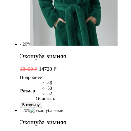
- 20%
Экошуба зимняя
Первоначальная
Текущая
18400
₽
14720
₽
цена
цена:
Подробнее
составляла
14720 ₽.
46
18400 ₽.
50
Размер
52
Очистить
В корзину
- 20%
Экошуба зимняя