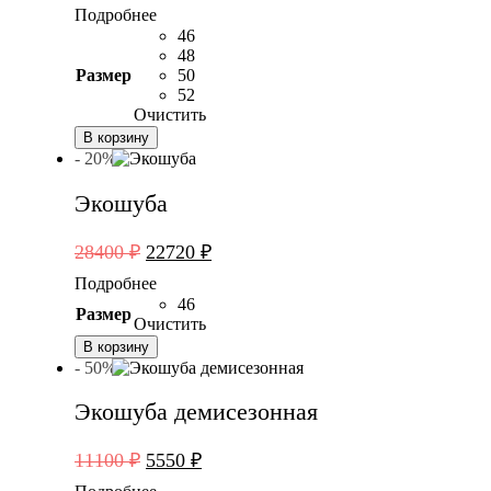
цена
цена:
Подробнее
составляла
6320 ₽.
46
7900 ₽.
48
Размер
50
52
Очистить
В корзину
- 20%
Экошуба
Первоначальная
Текущая
28400
₽
22720
₽
цена
цена:
Подробнее
составляла
22720 ₽.
46
Размер
28400 ₽.
Очистить
В корзину
- 50%
Экошуба демисезонная
Первоначальная
Текущая
11100
₽
5550
₽
цена
цена: