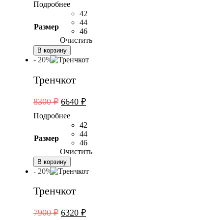
Подробнее
составляла
6640 ₽.
42
8300 ₽.
44
Размер
46
Очистить
В корзину
- 20%
Тренчкот
Первоначальная
Текущая
8300
₽
6640
₽
цена
цена:
Подробнее
составляла
6640 ₽.
42
8300 ₽.
44
Размер
46
Очистить
В корзину
- 20%
Тренчкот
Первоначальная
Текущая
7900
₽
6320
₽