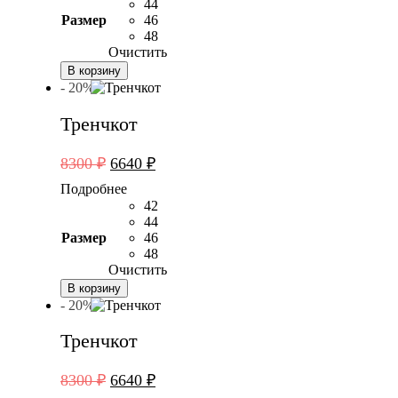
7100 ₽.
44
Размер
46
48
Очистить
В корзину
- 20%
Тренчкот
Первоначальная
Текущая
8300
₽
6640
₽
цена
цена:
Подробнее
составляла
6640 ₽.
42
8300 ₽.
44
Размер
46
48
Очистить
В корзину
- 20%
Тренчкот
Первоначальная
Текущая
8300
₽
6640
₽
цена
цена: