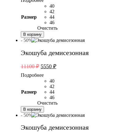
Подробнее
составляла
5550 ₽.
40
11100 ₽.
42
Размер
44
46
Очистить
В корзину
- 50%
Экошуба демисезонная
Первоначальная
Текущая
11100
₽
5550
₽
цена
цена:
Подробнее
составляла
5550 ₽.
40
11100 ₽.
42
Размер
44
46
Очистить
В корзину
- 50%
Экошуба демисезонная