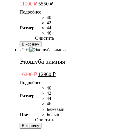
Первоначальная
Текущая
11100
₽
5550
₽
цена
цена:
Подробнее
составляла
5550 ₽.
40
11100 ₽.
42
Размер
44
46
Очистить
В корзину
- 20%
Экошуба зимняя
Первоначальная
Текущая
16200
₽
12960
₽
цена
цена:
Подробнее
составляла
12960 ₽.
40
16200 ₽.
42
Размер
44
46
Бежевый
Цвет
Белый
Очистить
В корзину