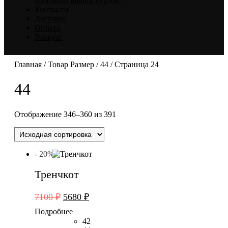
помощью наших курток.
Контакты
Доставка
Оплата
Возврат
Главная
/ Товар Размер /
44
/ Страница 24
44
Отображение 346–360 из 391
- 20%
Тренчкот
Первоначальная
Текущая
7100
₽
5680
₽
цена
цена:
Подробнее
составляла
5680 ₽.
42