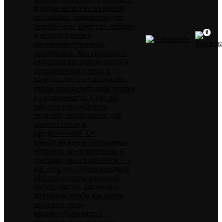
Каждая ветровка из нашей
коллекции демонстрирует
безупречное качество пошива
0
и использования
высококачественных
материалов. Мы тщательно
отбираем производителей и
сотрудничаем только с
надежными поставщиками,
чтобы обеспечить вам лучшее
из возможного. У нас вы
найдете разнообразие
моделей, подходящих для
любого стиля и
предпочтений. От
классических и элегантных
ветровок до спортивных и
ультрамодных вариантов – у
нас есть что-то для каждого.
Мы предлагаем широкий
выбор цветов, фасонов и
дизайнов, чтобы вы могли
выразить свою
индивидуальность с