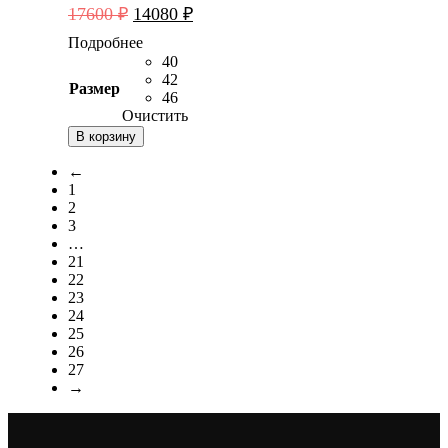
Первоначальная
Текущая
17600
₽
14080
₽
цена
цена:
Подробнее
составляла
14080 ₽.
40
17600 ₽.
42
Размер
46
Очистить
В корзину
←
1
2
3
…
21
22
23
24
25
26
27
→