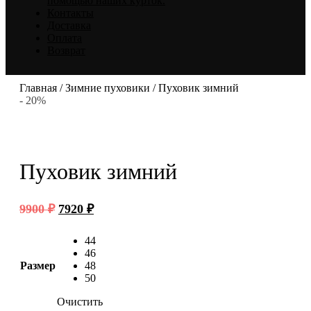
помощью наших курток.
Контакты
Доставка
Оплата
Возврат
Главная
/
Зимние пуховики
/ Пуховик зимний
- 20%
Пуховик зимний
Первоначальная
Текущая
9900
₽
7920
₽
цена
цена:
составляла
7920 ₽.
44
9900 ₽.
46
Размер
48
50
Очистить