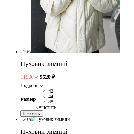
- 20%
Пуховик зимний
Первоначальная
Текущая
11900
₽
9520
₽
цена
цена:
Подробнее
составляла
9520 ₽.
42
11900 ₽.
44
Размер
48
Очистить
В корзину
- 20%
Пуховик зимний