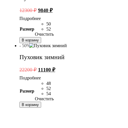
Первоначальная
Текущая
12300
₽
9840
₽
цена
цена:
Подробнее
составляла
9840 ₽.
50
12300 ₽.
Размер
52
Очистить
В корзину
- 50%
Пуховик зимний
Первоначальная
Текущая
22200
₽
11100
₽
цена
цена:
Подробнее
составляла
11100 ₽.
48
22200 ₽.
52
Размер
54
Очистить
В корзину