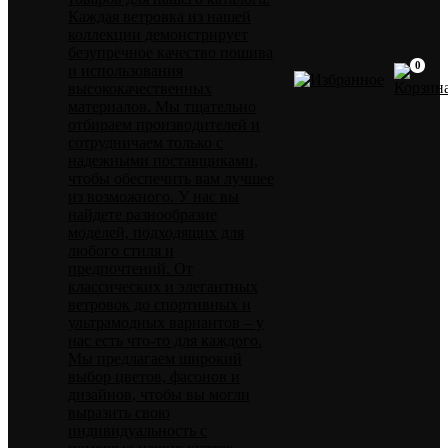
Каждая ветровка из нашей
коллекции демонстрирует
безупречное качество пошива
0
и использования
высококачественных
материалов. Мы тщательно
отбираем производителей и
сотрудничаем только с
надежными поставщиками,
чтобы обеспечить вам лучшее
из возможного. У нас вы
найдете разнообразие
моделей, подходящих для
любого стиля и
предпочтений. От
классических и элегантных
ветровок до спортивных и
ультрамодных вариантов – у
нас есть что-то для каждого.
Мы предлагаем широкий
выбор цветов, фасонов и
дизайнов, чтобы вы могли
выразить свою
индивидуальность с