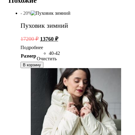
Похожие
- 20%
Пуховик зимний
Первоначальная
Текущая
17200
₽
13760
₽
цена
цена:
Подробнее
составляла
13760 ₽.
40-42
Размер
17200 ₽.
Очистить
В корзину