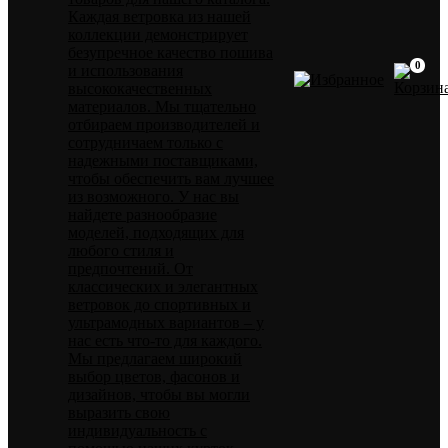
Каждая ветровка из нашей
коллекции демонстрирует
безупречное качество пошива
0
и использования
высококачественных
материалов. Мы тщательно
отбираем производителей и
сотрудничаем только с
надежными поставщиками,
чтобы обеспечить вам лучшее
из возможного. У нас вы
найдете разнообразие
моделей, подходящих для
любого стиля и
предпочтений. От
классических и элегантных
ветровок до спортивных и
ультрамодных вариантов – у
нас есть что-то для каждого.
Мы предлагаем широкий
выбор цветов, фасонов и
дизайнов, чтобы вы могли
выразить свою
индивидуальность с