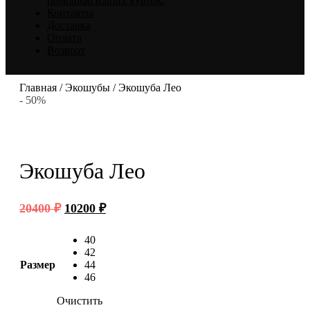
помощью наших курток.
Контакты
Доставка
Оплата
Возврат
Главная
/
Экошубы
/ Экошуба Лео
- 50%
Экошуба Лео
Первоначальная
Текущая
20400
₽
10200
₽
цена
цена:
составляла
10200 ₽.
40
20400 ₽.
42
Размер
44
46
Очистить