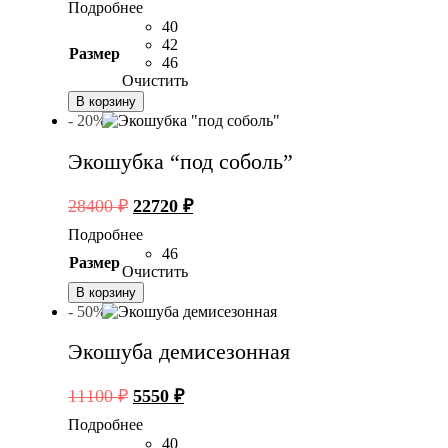
Подробнее
составляла
14080 ₽.
40
17600 ₽.
42
Размер
46
Очистить
В корзину
- 20%
Экошубка “под соболь”
Первоначальная
Текущая
28400
₽
22720
₽
цена
цена:
Подробнее
составляла
22720 ₽.
46
Размер
28400 ₽.
Очистить
В корзину
- 50%
Экошуба демисезонная
Первоначальная
Текущая
11100
₽
5550
₽
цена
цена:
Подробнее
составляла
5550 ₽.
40