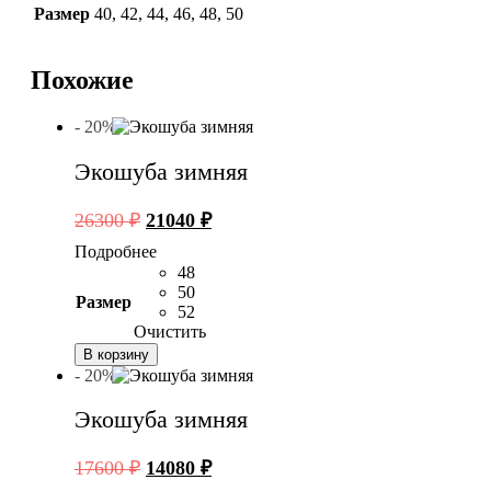
Размер
40
,
42
,
44
,
46
,
48
,
50
Похожие
- 20%
Экошуба зимняя
Первоначальная
Текущая
26300
₽
21040
₽
цена
цена:
Подробнее
составляла
21040 ₽.
48
26300 ₽.
50
Размер
52
Очистить
В корзину
- 20%
Экошуба зимняя
Первоначальная
Текущая
17600
₽
14080
₽
цена
цена: