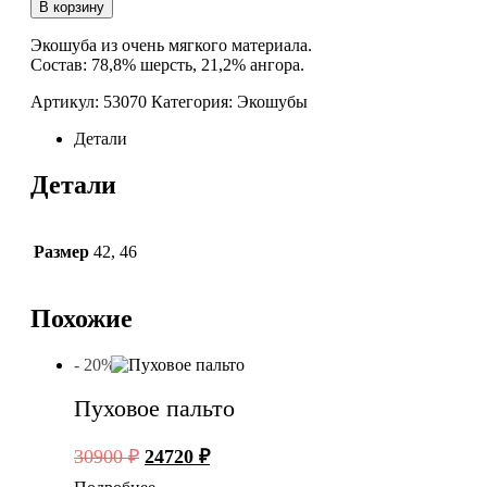
Экошуба
В корзину
зимняя
Экошуба из очень мягкого материала.
Состав: 78,8% шерсть, 21,2% ангора.
Артикул:
53070
Категория:
Экошубы
Детали
Детали
Размер
42
,
46
Похожие
- 20%
Пуховое пальто
Первоначальная
Текущая
30900
₽
24720
₽
цена
цена: