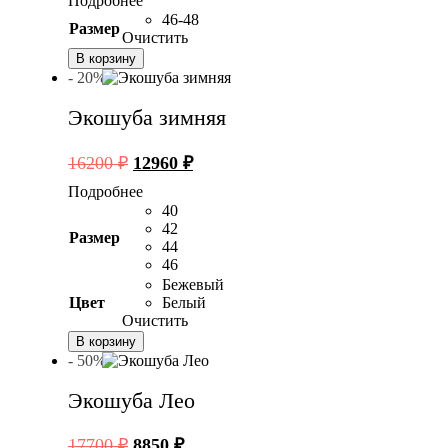
Подробнее
составляла
24720 ₽.
46-48
Размер
30900 ₽.
Очистить
В корзину
- 20%
Экошуба зимняя
Первоначальная
Текущая
16200
₽
12960
₽
цена
цена:
Подробнее
составляла
12960 ₽.
40
16200 ₽.
42
Размер
44
46
Бежевый
Цвет
Белый
Очистить
В корзину
- 50%
Экошуба Лео
Первоначальная
Текущая
17700
₽
8850
₽