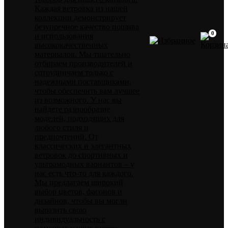
Каждая ветровка из нашей
коллекции демонстрирует
безупречное качество пошива
0
и использования
высококачественных
материалов. Мы тщательно
отбираем производителей и
сотрудничаем только с
надежными поставщиками,
чтобы обеспечить вам лучшее
из возможного. У нас вы
найдете разнообразие
моделей, подходящих для
любого стиля и
предпочтений. От
классических и элегантных
ветровок до спортивных и
ультрамодных вариантов – у
нас есть что-то для каждого.
Мы предлагаем широкий
выбор цветов, фасонов и
дизайнов, чтобы вы могли
выразить свою
индивидуальность с