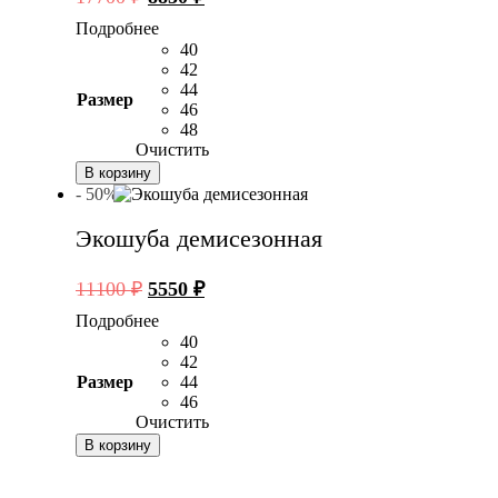
цена
цена:
Подробнее
составляла
8850 ₽.
40
17700 ₽.
42
44
Размер
46
48
Очистить
В корзину
- 50%
Экошуба демисезонная
Первоначальная
Текущая
11100
₽
5550
₽
цена
цена:
Подробнее
составляла
5550 ₽.
40
11100 ₽.
42
Размер
44
46
Очистить
В корзину