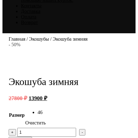
помощью наших курток.
Контакты
Доставка
Оплата
Возврат
Главная
/
Экошубы
/ Экошуба зимняя
- 50%
Экошуба зимняя
Первоначальная
Текущая
27800
₽
13900
₽
цена
цена:
составляла
13900 ₽.
46
Размер
27800 ₽.
Очистить
Количество
+
-
товара