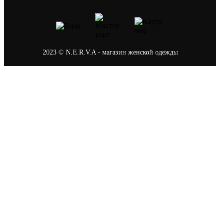
2023 © N.E.R.V.A - магазин женской одежды
Политика конфиденциальности
0
Ваша корзина
В корзине пусто
В каталог
После оформления заказа на сайте наш менеджер
свяжется с вами, чтобы подтвердить заказ, а так
же подберёт удобный способ оплаты и доставки.
Продолжить покупки