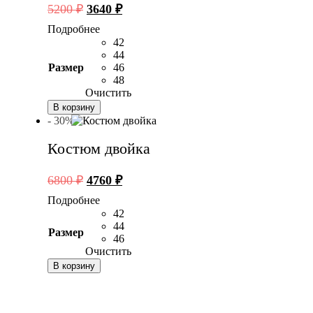
Первоначальная
Текущая
5200
₽
3640
₽
цена
цена:
Подробнее
составляла
3640 ₽.
42
5200 ₽.
44
Размер
46
48
Очистить
В корзину
- 30%
Костюм двойка
Первоначальная
Текущая
6800
₽
4760
₽
цена
цена:
Подробнее
составляла
4760 ₽.
42
6800 ₽.
44
Размер
46
Очистить
В корзину