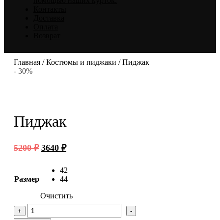
помощью наших курток.
Контакты
Доставка
Оплата
Возврат
Главная
/
Костюмы и пиджаки
/ Пиджак
- 30%
Пиджак
Первоначальная
Текущая
5200
₽
3640
₽
цена
цена:
составляла
3640 ₽.
42
5200 ₽.
Размер
44
Очистить
Количество
+
-
товара