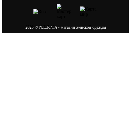
2023 © N.E.R.V.A - магазин женской одежды
Политика конфиденциальности
0
Ваша корзина
В корзине пусто
В каталог
После оформления заказа на сайте наш менеджер
свяжется с вами, чтобы подтвердить заказ, а так
же подберёт удобный способ оплаты и доставки.
Продолжить покупки