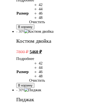
Подробнее
составляла
5460 ₽.
42
7800 ₽.
44
Размер
46
48
Очистить
В корзину
- 30%
Костюм двойка
Первоначальная
Текущая
7800
₽
5460
₽
цена
цена:
Подробнее
составляла
5460 ₽.
42
7800 ₽.
44
Размер
46
48
Очистить
В корзину
- 30%
Пиджак