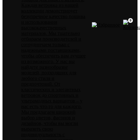
Каждая ветровка из нашей
коллекции демонстрирует
безупречное качество пошива
0
и использования
высококачественных
материалов. Мы тщательно
отбираем производителей и
сотрудничаем только с
надежными поставщиками,
чтобы обеспечить вам лучшее
из возможного. У нас вы
найдете разнообразие
моделей, подходящих для
любого стиля и
предпочтений. От
классических и элегантных
ветровок до спортивных и
ультрамодных вариантов – у
нас есть что-то для каждого.
Мы предлагаем широкий
выбор цветов, фасонов и
дизайнов, чтобы вы могли
выразить свою
индивидуальность с