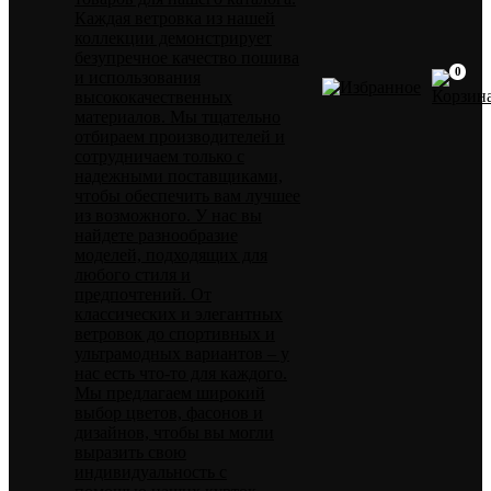
Каждая ветровка из нашей
коллекции демонстрирует
безупречное качество пошива
0
и использования
высококачественных
материалов. Мы тщательно
отбираем производителей и
сотрудничаем только с
надежными поставщиками,
чтобы обеспечить вам лучшее
из возможного. У нас вы
найдете разнообразие
моделей, подходящих для
любого стиля и
предпочтений. От
классических и элегантных
ветровок до спортивных и
ультрамодных вариантов – у
нас есть что-то для каждого.
Мы предлагаем широкий
выбор цветов, фасонов и
дизайнов, чтобы вы могли
выразить свою
индивидуальность с