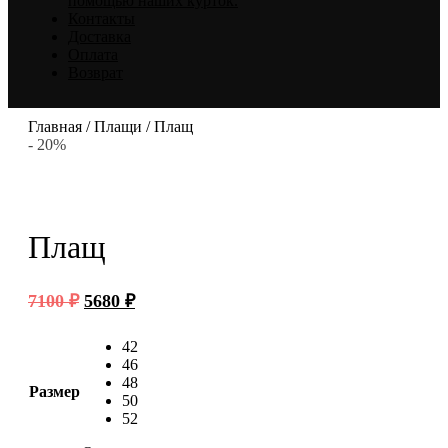
помощью наших курток.
Контакты
Доставка
Оплата
Возврат
Главная
/
Плащи
/ Плащ
- 20%
Плащ
Первоначальная
Текущая
7100
₽
5680
₽
цена
цена:
составляла
5680 ₽.
42
7100 ₽.
46
48
Размер
50
52