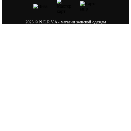
2023 © N.E.R.V.A - магазин женской одежды
Политика конфиденциальности
0
Ваша корзина
В корзине пусто
В каталог
После оформления заказа на сайте наш менеджер
свяжется с вами, чтобы подтвердить заказ, а так
же подберёт удобный способ оплаты и доставки.
Продолжить покупки