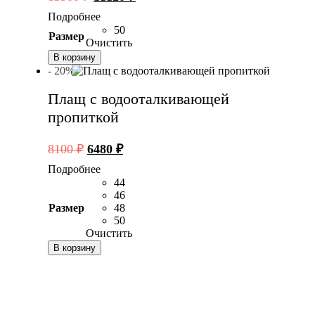
цена
цена:
Подробнее
составляла
11120 ₽.
50
Размер
13900 ₽.
Очистить
В корзину
- 20%
Плащ с водооталкивающей
пропиткой
Первоначальная
Текущая
8100
₽
6480
₽
цена
цена:
Подробнее
составляла
6480 ₽.
44
8100 ₽.
46
Размер
48
50
Очистить
В корзину