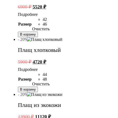
Первоначальная
Текущая
6900
₽
5520
₽
цена
цена:
Подробнее
составляла
5520 ₽.
42
6900 ₽.
Размер
46
Очистить
В корзину
- 20%
Плащ хлопковый
Первоначальная
Текущая
5900
₽
4720
₽
цена
цена:
Подробнее
составляла
4720 ₽.
44
5900 ₽.
Размер
48
Очистить
В корзину
- 20%
Плащ из экокожи
Первоначальная
Текущая
13900
₽
11120
₽