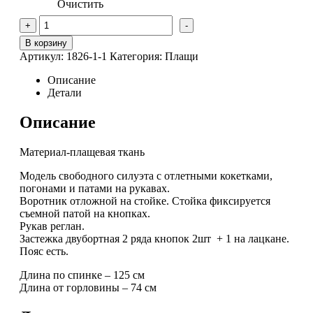
Очистить
Количество
+
-
товара
Плащ
В корзину
из
Артикул:
1826-1-1
Категория:
Плащи
премиальной
коллекции
Описание
Детали
Описание
Материал-плащевая ткань
Модель свободного силуэта с отлетными кокетками,
погонами и патами на рукавах.
Воротник отложной на стойке. Стойка фиксируется
съемной патой на кнопках.
Рукав реглан.
Застежка двубортная 2 ряда кнопок 2шт + 1 на лацкане.
Пояс есть.
Длина по спинке – 125 см
Длина от горловины – 74 см