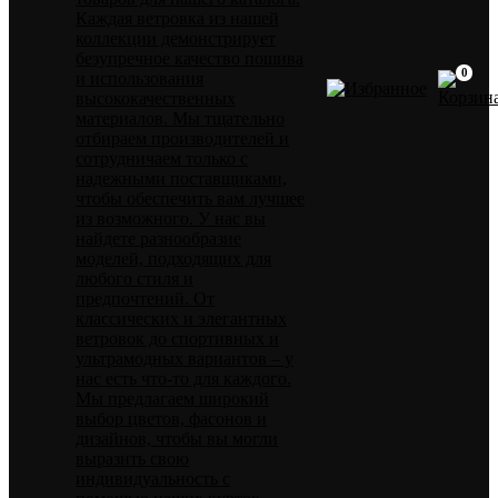
Каждая ветровка из нашей
коллекции демонстрирует
безупречное качество пошива
0
и использования
высококачественных
материалов. Мы тщательно
отбираем производителей и
сотрудничаем только с
надежными поставщиками,
чтобы обеспечить вам лучшее
из возможного. У нас вы
найдете разнообразие
моделей, подходящих для
любого стиля и
предпочтений. От
классических и элегантных
ветровок до спортивных и
ультрамодных вариантов – у
нас есть что-то для каждого.
Мы предлагаем широкий
выбор цветов, фасонов и
дизайнов, чтобы вы могли
выразить свою
индивидуальность с