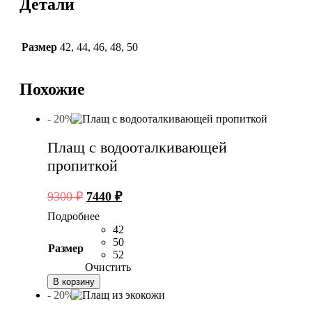
Детали
Размер
42
,
44
,
46
,
48
,
50
Похожие
- 20%
Плащ с водооталкивающей
пропиткой
Первоначальная
Текущая
9300
₽
7440
₽
цена
цена:
Подробнее
составляла
7440 ₽.
42
9300 ₽.
50
Размер
52
Очистить
В корзину
- 20%