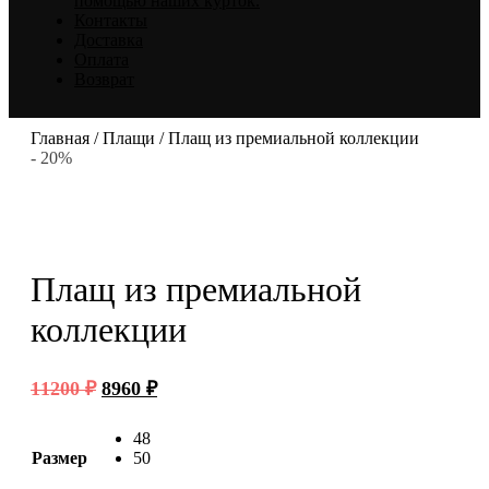
помощью наших курток.
Контакты
Доставка
Оплата
Возврат
Главная
/
Плащи
/ Плащ из премиальной коллекции
- 20%
Плащ из премиальной
коллекции
Первоначальная
Текущая
11200
₽
8960
₽
цена
цена:
составляла
8960 ₽.
48
11200 ₽.
Размер
50