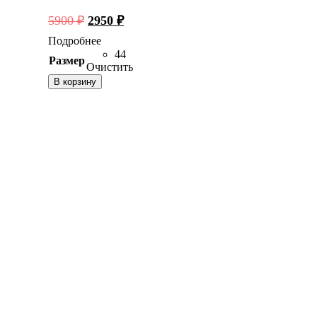
Первоначальная
Текущая
5900
₽
2950
₽
цена
цена:
Подробнее
составляла
2950 ₽.
44
Размер
5900 ₽.
Очистить
В корзину