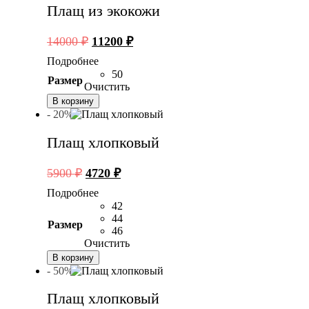
Плащ из экокожи
Первоначальная
Текущая
14000
₽
11200
₽
цена
цена:
Подробнее
составляла
11200 ₽.
50
Размер
14000 ₽.
Очистить
В корзину
- 20%
Плащ хлопковый
Первоначальная
Текущая
5900
₽
4720
₽
цена
цена:
Подробнее
составляла
4720 ₽.
42
5900 ₽.
44
Размер
46
Очистить
В корзину
- 50%
Плащ хлопковый