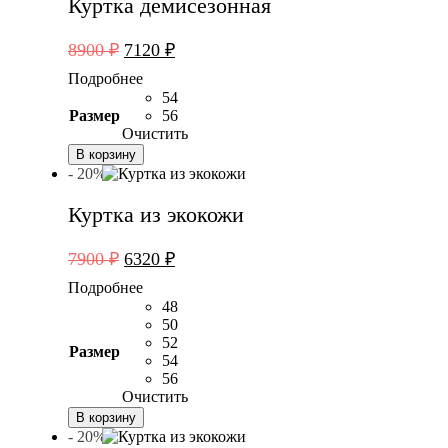
Куртка демисезонная
Первоначальная
Текущая
8900
₽
7120
₽
цена
цена:
Подробнее
составляла
7120 ₽.
54
8900 ₽.
Размер
56
Очистить
В корзину
- 20%
Куртка из экокожи
Первоначальная
Текущая
7900
₽
6320
₽
цена
цена:
Подробнее
составляла
6320 ₽.
48
7900 ₽.
50
52
Размер
54
56
Очистить
В корзину
- 20%