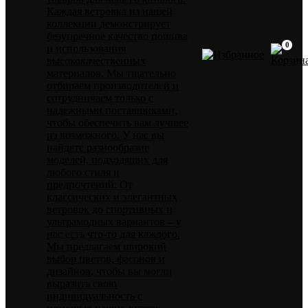
Каждая ветровка из нашей
коллекции демонстрирует
безупречное качество пошива
0
и использования
высококачественных
материалов. Мы тщательно
отбираем производителей и
сотрудничаем только с
надежными поставщиками,
чтобы обеспечить вам лучшее
из возможного. У нас вы
найдете разнообразие
моделей, подходящих для
любого стиля и
предпочтений. От
классических и элегантных
ветровок до спортивных и
ультрамодных вариантов – у
нас есть что-то для каждого.
Мы предлагаем широкий
выбор цветов, фасонов и
дизайнов, чтобы вы могли
выразить свою
индивидуальность с