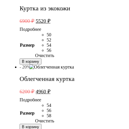
Куртка из экокожи
Первоначальная
Текущая
6900
₽
5520
₽
цена
цена:
Подробнее
составляла
5520 ₽.
50
6900 ₽.
52
Размер
54
56
Очистить
В корзину
- 20%
Облегченная куртка
Первоначальная
Текущая
6200
₽
4960
₽
цена
цена:
Подробнее
составляла
4960 ₽.
54
6200 ₽.
56
Размер
58
Очистить
В корзину