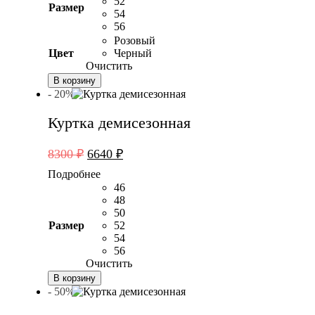
52
Размер
54
56
Розовый
Цвет
Черный
Очистить
В корзину
- 20%
Куртка демисезонная
Первоначальная
Текущая
8300
₽
6640
₽
цена
цена:
Подробнее
составляла
6640 ₽.
46
8300 ₽.
48
50
Размер
52
54
56
Очистить
В корзину
- 50%