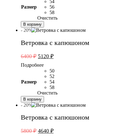
7600 ₽.
54
Размер
56
58
Очистить
В корзину
- 20%
Ветровка с капюшоном
Первоначальная
Текущая
6400
₽
5120
₽
цена
цена:
Подробнее
составляла
5120 ₽.
50
6400 ₽.
52
Размер
54
58
Очистить
В корзину
- 20%
Ветровка с капюшоном
Первоначальная
Текущая
5800
₽
4640
₽
цена
цена: