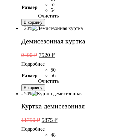
6400 ₽.
52
Размер
54
Очистить
В корзину
- 20%
Демисезонная куртка
Первоначальная
Текущая
9400
₽
7520
₽
цена
цена:
Подробнее
составляла
7520 ₽.
50
9400 ₽.
Размер
56
Очистить
В корзину
- 50%
Куртка демисезонная
Первоначальная
Текущая
11750
₽
5875
₽
цена
цена:
Подробнее
составляла
5875 ₽.
48
11750 ₽.