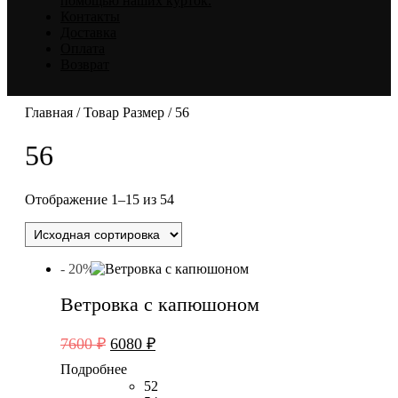
помощью наших курток.
Контакты
Доставка
Оплата
Возврат
Главная
/ Товар Размер / 56
56
Отображение 1–15 из 54
- 20%
Ветровка с капюшоном
Первоначальная
Текущая
7600
₽
6080
₽
цена
цена:
Подробнее
составляла
6080 ₽.
52