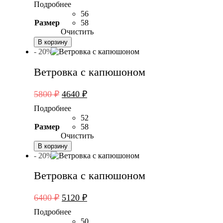
Подробнее
составляла
4640 ₽.
56
5800 ₽.
Размер
58
Очистить
В корзину
- 20%
Ветровка с капюшоном
Первоначальная
Текущая
5800
₽
4640
₽
цена
цена:
Подробнее
составляла
4640 ₽.
52
5800 ₽.
Размер
58
Очистить
В корзину
- 20%
Ветровка с капюшоном
Первоначальная
Текущая
6400
₽
5120
₽
цена
цена:
Подробнее
составляла
5120 ₽.
50