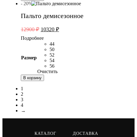
- 20%
Пальто демисезонное
Первоначальная
Текущая
12900
₽
10320
₽
цена
цена:
Подробнее
составляла
10320 ₽.
44
12900 ₽.
50
52
Размер
54
56
Очистить
В корзину
1
2
3
4
→
КАТАЛОГ
ДОСТАВКА