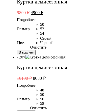
Куртка демисезонная
Первоначальная
Текущая
9800
₽
4900
₽
цена
цена:
Подробнее
составляла
4900 ₽.
50
9800 ₽.
Размер
52
54
Серый
Цвет
Черный
Очистить
В корзину
- 20%
Куртка демисезонная
Первоначальная
Текущая
10100
₽
8080
₽
цена
цена:
Подробнее
составляла
8080 ₽.
48
10100 ₽.
50
Размер
56
58
Очистить