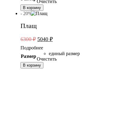
6300 ₽.
Очистить
В корзину
- 20%
Плащ
Первоначальная
Текущая
6300
₽
5040
₽
цена
цена:
Подробнее
составляла
5040 ₽.
единый размер
Размер
6300 ₽.
Очистить
В корзину