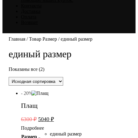
помощью наших курток.
Контакты
Доставка
Оплата
Возврат
Главная
/ Товар Размер / единый размер
единый размер
Показаны все (2)
- 20%
Плащ
Первоначальная
Текущая
6300
₽
5040
₽
цена
цена:
Подробнее
составляла
5040 ₽.
единый размер
Размер