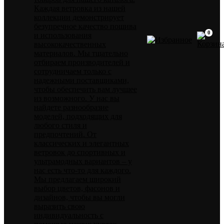
Каждая ветровка из нашей
коллекции демонстрирует
безупречное качество пошива
0
и использования
высококачественных
материалов. Мы тщательно
отбираем производителей и
сотрудничаем только с
надежными поставщиками,
чтобы обеспечить вам лучшее
из возможного. У нас вы
найдете разнообразие
моделей, подходящих для
любого стиля и
предпочтений. От
классических и элегантных
ветровок до спортивных и
ультрамодных вариантов – у
нас есть что-то для каждого.
Мы предлагаем широкий
выбор цветов, фасонов и
дизайнов, чтобы вы могли
выразить свою
индивидуальность с