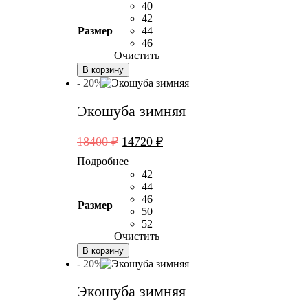
6600 ₽.
40
13200 ₽.
42
Размер
44
46
Очистить
В корзину
- 20%
Экошуба зимняя
Первоначальная
Текущая
18400
₽
14720
₽
цена
цена:
Подробнее
составляла
14720 ₽.
42
18400 ₽.
44
46
Размер
50
52
Очистить
В корзину
- 20%
Экошуба зимняя