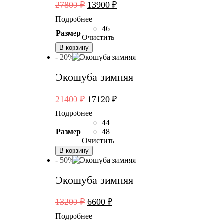
Первоначальная
Текущая
27800
₽
13900
₽
цена
цена:
Подробнее
составляла
13900 ₽.
46
Размер
27800 ₽.
Очистить
В корзину
- 20%
Экошуба зимняя
Первоначальная
Текущая
21400
₽
17120
₽
цена
цена:
Подробнее
составляла
17120 ₽.
44
21400 ₽.
Размер
48
Очистить
В корзину
- 50%
Экошуба зимняя
Первоначальная
Текущая
13200
₽
6600
₽
цена
цена:
Подробнее
составляла