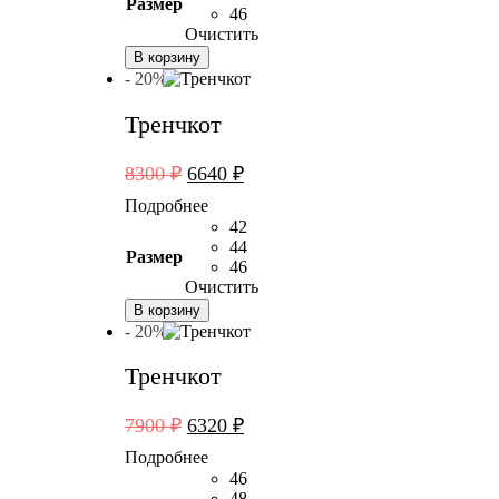
Размер
46
Очистить
В корзину
- 20%
Тренчкот
Первоначальная
Текущая
8300
₽
6640
₽
цена
цена:
Подробнее
составляла
6640 ₽.
42
8300 ₽.
44
Размер
46
Очистить
В корзину
- 20%
Тренчкот
Первоначальная
Текущая
7900
₽
6320
₽
цена
цена:
Подробнее
составляла
6320 ₽.
46
7900 ₽.
48