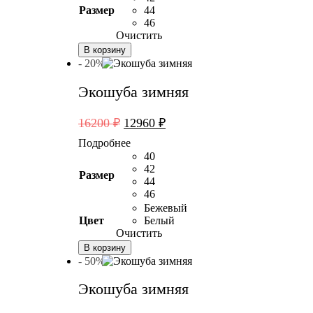
Размер
44
46
Очистить
В корзину
- 20%
Экошуба зимняя
Первоначальная
Текущая
16200
₽
12960
₽
цена
цена:
Подробнее
составляла
12960 ₽.
40
16200 ₽.
42
Размер
44
46
Бежевый
Цвет
Белый
Очистить
В корзину
- 50%
Экошуба зимняя