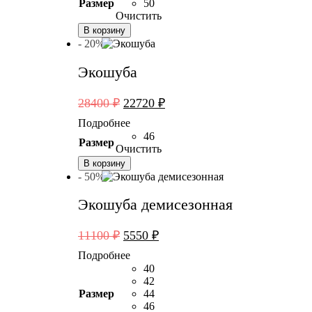
16300 ₽.
Размер
50
Очистить
В корзину
- 20%
Экошуба
Первоначальная
Текущая
28400
₽
22720
₽
цена
цена:
Подробнее
составляла
22720 ₽.
46
Размер
28400 ₽.
Очистить
В корзину
- 50%
Экошуба демисезонная
Первоначальная
Текущая
11100
₽
5550
₽
цена
цена:
Подробнее
составляла
5550 ₽.
40
11100 ₽.
42
Размер
44
46