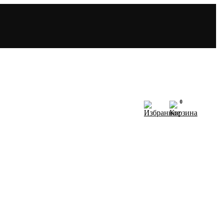
0
N.E.R.V.A
АТАЛОГ