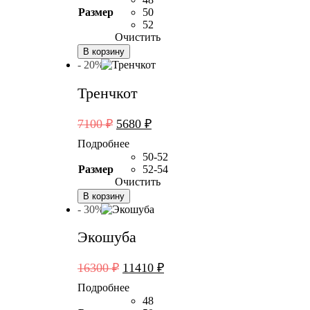
Размер
50
52
Очистить
В корзину
- 20%
Тренчкот
Первоначальная
Текущая
7100
₽
5680
₽
цена
цена:
Подробнее
составляла
5680 ₽.
50-52
7100 ₽.
Размер
52-54
Очистить
В корзину
- 30%
Экошуба
Первоначальная
Текущая
16300
₽
11410
₽
цена
цена:
Подробнее
составляла
11410 ₽.
48