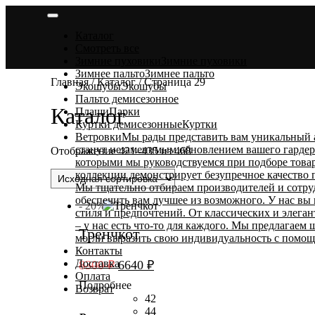
Skip
to
Каталог
content
Смотреть все
Зимние пуховики
Зимние пуховики
Зимнее пальто
Зимнее пальто
Главная
/
Каталог
/ Страница 29
Экошубы
Экошубы
Пальто демисезонное
Каталог
Плащи
Парки
Куртки демисезонные
Куртки
Ветровки
Мы рады представить вам уникальный 
станут незаменимым обновлением вашего гардеро
Отображение 421–435 из 468
которыми мы руководствуемся при подборе товар
коллекции демонстрирует безупречное качество
Мы тщательно отбираем производителей и сотру
обеспечить вам лучшее из возможного. У нас вы
- 20%
стиля и предпочтений. От классических и элега
– у нас есть что-то для каждого. Мы предлагаем
Тренчкот
могли выразить свою индивидуальность с помощ
Контакты
Первоначальная
Текущая
Доставка
8300
₽
6640
₽
Оплата
цена
цена:
Подробнее
Возврат
составляла
6640 ₽.
42
8300 ₽.
44