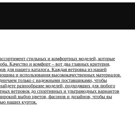
ассортимент стильных и комфортных моделей, которые
ба. Качество и комфорт – вот два главных критерия,
К
ов для нашего каталога. Каждая ветровка из нашей
 пошива и использования высококачественных материалов.
дничаем только с надежными поставщиками, чтобы
 найдете разнообразие моделей, подходящих для любого
нтных ветровок до спортивных и ультрамодных вариантов
 широкий выбор цветов, фасонов и дизайнов, чтобы вы
ью наших курток.