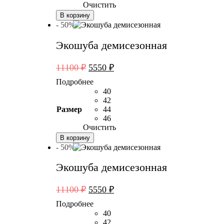
Очистить
В корзину
- 50%
Экошуба демисезонная
Первоначальная
Текущая
11100
₽
5550
₽
цена
цена:
Подробнее
составляла
5550 ₽.
40
11100 ₽.
42
Размер
44
46
Очистить
В корзину
- 50%
Экошуба демисезонная
Первоначальная
Текущая
11100
₽
5550
₽
цена
цена:
Подробнее
составляла
5550 ₽.
40
11100 ₽.
42