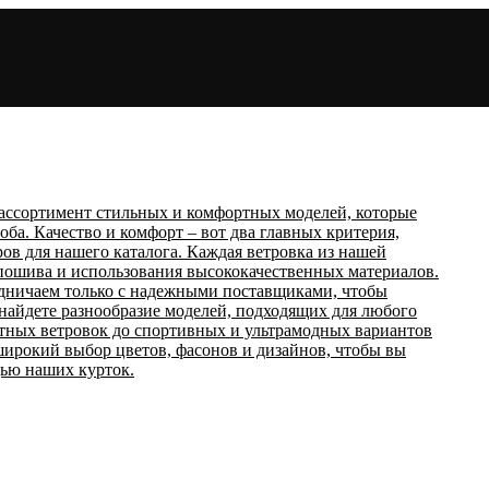
ассортимент стильных и комфортных моделей, которые
ба. Качество и комфорт – вот два главных критерия,
К
ов для нашего каталога. Каждая ветровка из нашей
 пошива и использования высококачественных материалов.
дничаем только с надежными поставщиками, чтобы
 найдете разнообразие моделей, подходящих для любого
нтных ветровок до спортивных и ультрамодных вариантов
 широкий выбор цветов, фасонов и дизайнов, чтобы вы
ью наших курток.