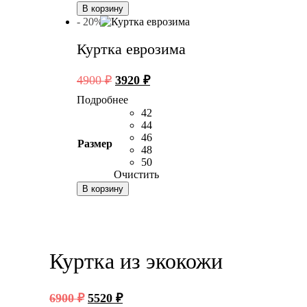
В корзину
- 20%
Куртка еврозима
Первоначальная
Текущая
4900
₽
3920
₽
цена
цена:
Подробнее
составляла
3920 ₽.
42
4900 ₽.
44
46
Размер
48
50
Очистить
В корзину
Куртка из экокожи
Первоначальная
Текущая
6900
₽
5520
₽