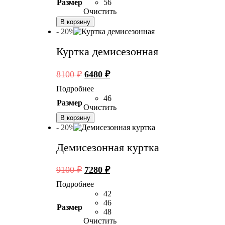
9400 ₽.
Размер
56
Очистить
В корзину
- 20%
Куртка демисезонная
Первоначальная
Текущая
8100
₽
6480
₽
цена
цена:
Подробнее
составляла
6480 ₽.
46
Размер
8100 ₽.
Очистить
В корзину
- 20%
Демисезонная куртка
Первоначальная
Текущая
9100
₽
7280
₽
цена
цена:
Подробнее
составляла
7280 ₽.
42
9100 ₽.
46
Размер
48
Очистить