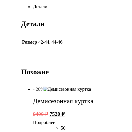
Детали
Детали
Размер
42-44
,
44-46
Похожие
- 20%
Демисезонная куртка
Первоначальная
Текущая
9400
₽
7520
₽
цена
цена:
Подробнее
составляла
7520 ₽.
50