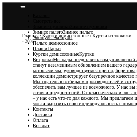
Skip
to
Каталог
content
Смотреть все
Зимние пуховики
Зимние пуховики
Зимнее пальто
Зимнее пальто
Главная
/
Куртки демисезонные
/ Куртка из экокожи
Экошубы
Экошубы
- 20%
Пальто демисезонное
Плащи
Парки
Куртки демисезонные
Куртки
Ветровки
Мы рады представить вам уникальный 
станут незаменимым обновлением вашего гардеро
которыми мы руководствуемся при подборе товар
коллекции демонстрирует безупречное качество
Мы тщательно отбираем производителей и сотру
обеспечить вам лучшее из возможного. У нас вы
стиля и предпочтений. От классических и элега
– у нас есть что-то для каждого. Мы предлагаем
могли выразить свою индивидуальность с помощ
Контакты
Доставка
Оплата
Возврат