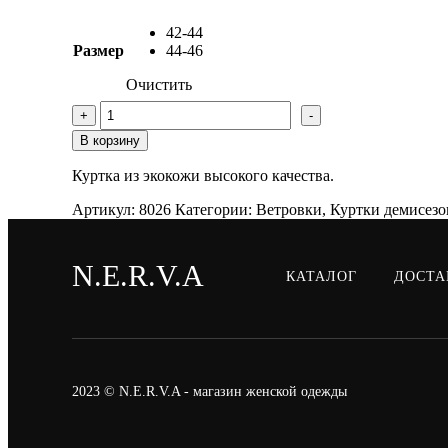
цена
цена:
составляла
5520 ₽.
42-44
6900 ₽.
Размер
44-46
Очистить
Количество
+
-
товара
Куртка
В корзину
из
экокожи
Куртка из экокожи высокого качества.
Артикул:
8026
Категории:
Ветровки
,
Куртки демисез
N.E.R.V.A
КАТАЛОГ
ДОСТА
2023 © N.E.R.V.A - магазин женской одежды