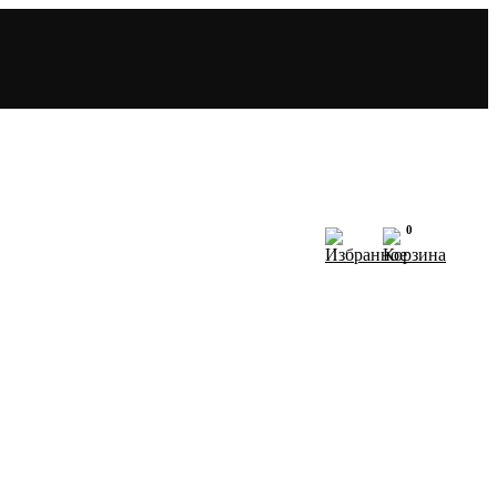
0
N.E.R.V.A
АТАЛОГ