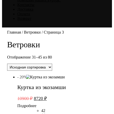
помощью наших курток.
Контакты
Доставка
Оплата
Возврат
Главная
/
Ветровки
/ Страница 3
Ветровки
Отображение 31–45 из 80
- 20%
Куртка из экозамши
Первоначальная
Текущая
10900
₽
8720
₽
цена
цена:
Подробнее
составляла
8720 ₽.
42