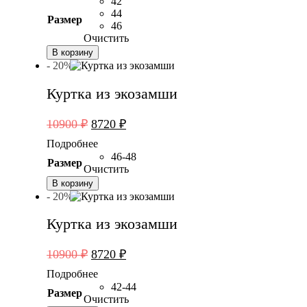
42
5900 ₽.
44
Размер
46
Очистить
В корзину
- 20%
Куртка из экозамши
Первоначальная
Текущая
10900
₽
8720
₽
цена
цена:
Подробнее
составляла
8720 ₽.
46-48
Размер
10900 ₽.
Очистить
В корзину
- 20%
Куртка из экозамши
Первоначальная
Текущая
10900
₽
8720
₽
цена
цена:
Подробнее
составляла
8720 ₽.
42-44
Размер
10900 ₽.
Очистить