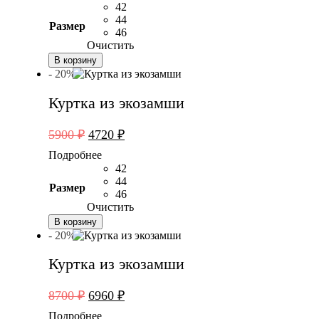
составляла
5520 ₽.
42
6900 ₽.
44
Размер
46
Очистить
В корзину
- 20%
Куртка из экозамши
Первоначальная
Текущая
5900
₽
4720
₽
цена
цена:
Подробнее
составляла
4720 ₽.
42
5900 ₽.
44
Размер
46
Очистить
В корзину
- 20%
Куртка из экозамши
Первоначальная
Текущая
8700
₽
6960
₽
цена
цена:
Подробнее