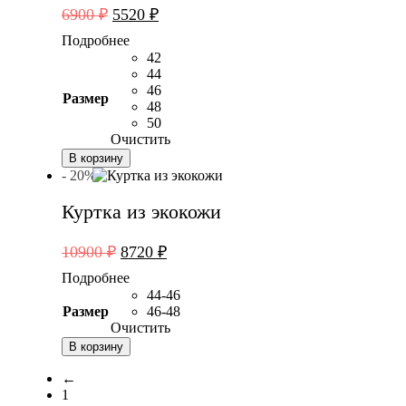
Первоначальная
Текущая
6900
₽
5520
₽
цена
цена:
Подробнее
составляла
5520 ₽.
42
6900 ₽.
44
46
Размер
48
50
Очистить
В корзину
- 20%
Куртка из экокожи
Первоначальная
Текущая
10900
₽
8720
₽
цена
цена:
Подробнее
составляла
8720 ₽.
44-46
10900 ₽.
Размер
46-48
Очистить
В корзину
←
1