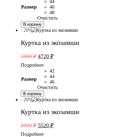
10900 ₽.
44
Размер
46
48
Очистить
В корзину
- 20%
Куртка из экозамши
Первоначальная
Текущая
5900
₽
4720
₽
цена
цена:
Подробнее
составляла
4720 ₽.
42
5900 ₽.
44
Размер
46
Очистить
В корзину
- 20%
Куртка из экозамши
Первоначальная
Текущая
6900
₽
5520
₽
цена
цена:
Подробнее