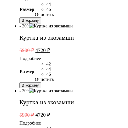
составляла
6960 ₽.
44
8700 ₽.
Размер
46
Очистить
В корзину
- 20%
Куртка из экозамши
Первоначальная
Текущая
5900
₽
4720
₽
цена
цена:
Подробнее
составляла
4720 ₽.
42
5900 ₽.
44
Размер
46
Очистить
В корзину
- 20%
Куртка из экозамши
Первоначальная
Текущая
5900
₽
4720
₽
цена
цена:
Подробнее
составляла
4720 ₽.