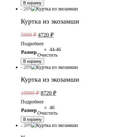
В корзину
- 20%
Куртка из экозамши
Первоначальная
Текущая
5900
₽
4720
₽
цена
цена:
Подробнее
составляла
4720 ₽.
44-46
Размер
5900 ₽.
Очистить
В корзину
- 20%
Куртка из экозамши
Первоначальная
Текущая
10900
₽
8720
₽
цена
цена:
Подробнее
составляла
8720 ₽.
46
Размер
10900 ₽.
Очистить
В корзину
- 20%