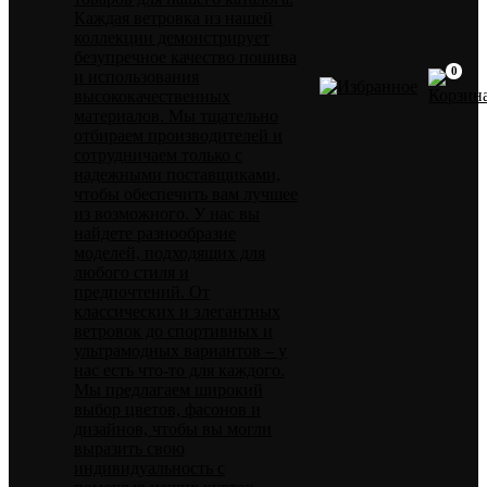
Каждая ветровка из нашей
коллекции демонстрирует
безупречное качество пошива
0
и использования
высококачественных
материалов. Мы тщательно
отбираем производителей и
сотрудничаем только с
надежными поставщиками,
чтобы обеспечить вам лучшее
из возможного. У нас вы
найдете разнообразие
моделей, подходящих для
любого стиля и
предпочтений. От
классических и элегантных
ветровок до спортивных и
ультрамодных вариантов – у
нас есть что-то для каждого.
Мы предлагаем широкий
выбор цветов, фасонов и
дизайнов, чтобы вы могли
выразить свою
индивидуальность с