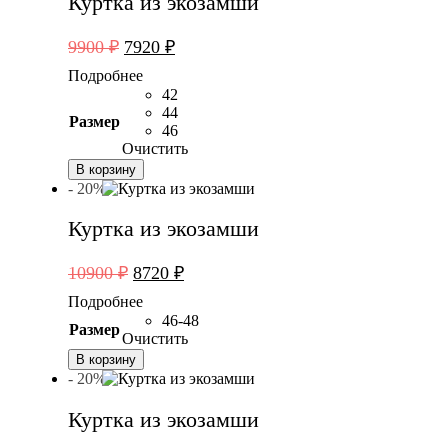
Куртка из экозамши
Первоначальная
Текущая
9900
₽
7920
₽
цена
цена:
Подробнее
составляла
7920 ₽.
42
9900 ₽.
44
Размер
46
Очистить
В корзину
- 20%
Куртка из экозамши
Первоначальная
Текущая
10900
₽
8720
₽
цена
цена:
Подробнее
составляла
8720 ₽.
46-48
Размер
10900 ₽.
Очистить
В корзину
- 20%
Куртка из экозамши