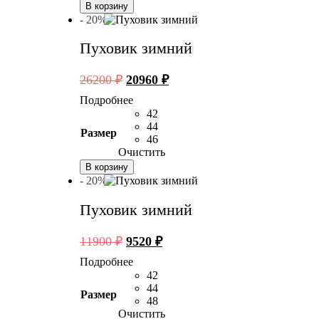
В корзину
- 20%
Пуховик зимний
Первоначальная
Текущая
26200
₽
20960
₽
цена
цена:
Подробнее
составляла
20960 ₽.
42
26200 ₽.
44
Размер
46
Очистить
В корзину
- 20%
Пуховик зимний
Первоначальная
Текущая
11900
₽
9520
₽
цена
цена:
Подробнее
составляла
9520 ₽.
42
11900 ₽.
44
Размер
48
Очистить