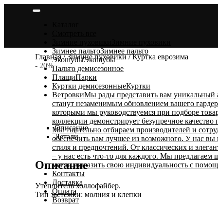
Skip
to
Каталог
content
Смотреть все
Зимние пуховики
Зимние пуховики
Зимнее пальто
Зимнее пальто
Главная
/
Зимние пуховики
/ Куртка еврозима
Экошубы
Экошубы
- 20%
Пальто демисезонное
Плащи
Парки
Куртки демисезонные
Куртки
Ветровки
Мы рады представить вам уникальный 
станут незаменимым обновлением вашего гардеро
которыми мы руководствуемся при подборе товар
коллекции демонстрирует безупречное качество
Описание
Мы тщательно отбираем производителей и сотру
Детали
обеспечить вам лучшее из возможного. У нас вы
стиля и предпочтений. От классических и элега
– у нас есть что-то для каждого. Мы предлагаем
Описание
могли выразить свою индивидуальность с помощ
Контакты
Доставка
Утеплитель холлофайбер.
Оплата
Тип застежки: молния и клепки
Возврат