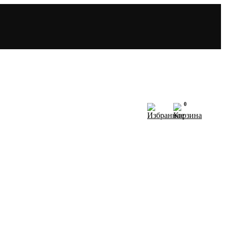
0
N.E.R.V.A
АТАЛОГ