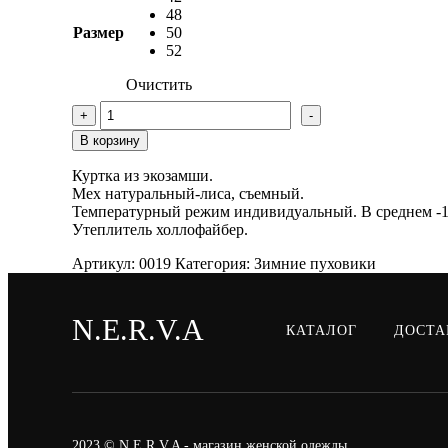
23100 ₽.
48
Размер
50
52
Очистить
Количество
+
-
товара
Куртка
В корзину
еврозима
Куртка из экозамши.
Мех натуральный-лиса, съемный.
Температурный режим индивидуальный. В среднем -1
Утеплитель холлофайбер.
Артикул:
0019
Категория:
Зимние пуховики
N.E.R.V.A
КАТАЛОГ
ДОСТА
2023 © N.E.R.V.A - магазин женской одежды