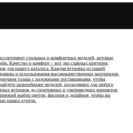
ассортимент стильных и комфортных моделей, которые
ба. Качество и комфорт – вот два главных критерия,
К
ов для нашего каталога. Каждая ветровка из нашей
 пошива и использования высококачественных материалов.
дничаем только с надежными поставщиками, чтобы
 найдете разнообразие моделей, подходящих для любого
нтных ветровок до спортивных и ультрамодных вариантов
 широкий выбор цветов, фасонов и дизайнов, чтобы вы
ью наших курток.