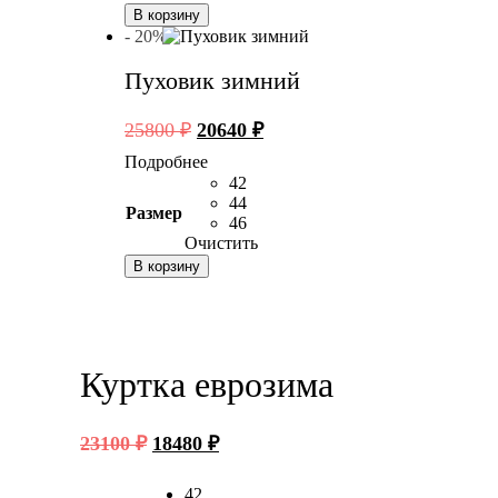
В корзину
- 20%
Пуховик зимний
Первоначальная
Текущая
25800
₽
20640
₽
цена
цена:
Подробнее
составляла
20640 ₽.
42
25800 ₽.
44
Размер
46
Очистить
В корзину
Куртка еврозима
Первоначальная
Текущая
23100
₽
18480
₽
цена
цена:
составляла
18480 ₽.
42