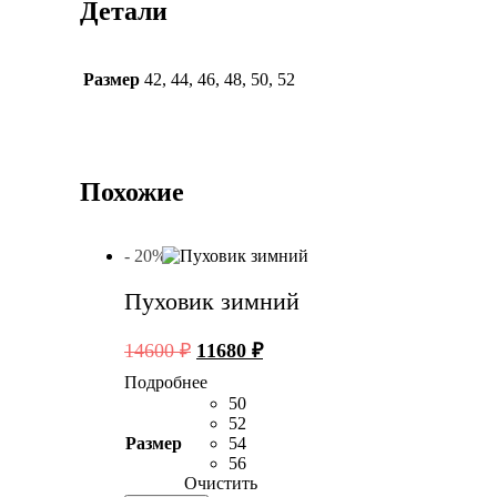
Детали
Размер
42
,
44
,
46
,
48
,
50
,
52
Похожие
- 20%
Пуховик зимний
Первоначальная
Текущая
14600
₽
11680
₽
цена
цена:
Подробнее
составляла
11680 ₽.
50
14600 ₽.
52
Размер
54
56
Очистить