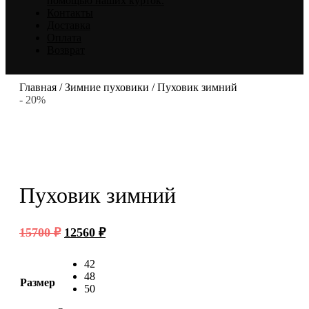
помощью наших курток.
Контакты
Доставка
Оплата
Возврат
Главная
/
Зимние пуховики
/ Пуховик зимний
- 20%
Пуховик зимний
Первоначальная
Текущая
15700
₽
12560
₽
цена
цена:
составляла
12560 ₽.
42
15700 ₽.
48
Размер
50