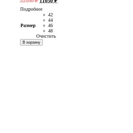
22100
₽
11050
₽
цена
цена:
Подробнее
составляла
11050 ₽.
42
22100 ₽.
44
Размер
46
48
Очистить
В корзину