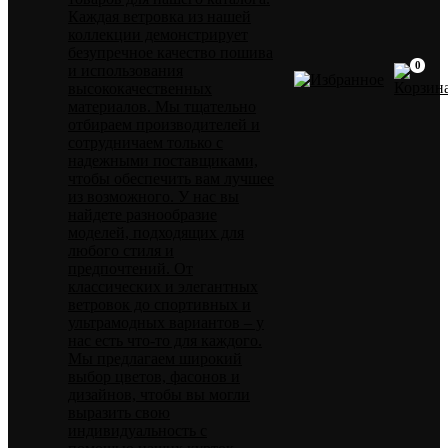
Каждая ветровка из нашей
коллекции демонстрирует
безупречное качество пошива
0
и использования
высококачественных
материалов. Мы тщательно
отбираем производителей и
сотрудничаем только с
надежными поставщиками,
чтобы обеспечить вам лучшее
из возможного. У нас вы
найдете разнообразие
моделей, подходящих для
любого стиля и
предпочтений. От
классических и элегантных
ветровок до спортивных и
ультрамодных вариантов – у
нас есть что-то для каждого.
Мы предлагаем широкий
выбор цветов, фасонов и
дизайнов, чтобы вы могли
выразить свою
индивидуальность с