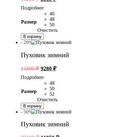
цена
цена:
Подробнее
составляла
8160 ₽.
46
10200 ₽.
48
Размер
50
Очистить
В корзину
- 20%
Пуховик зимний
Первоначальная
Текущая
11600
₽
9280
₽
цена
цена:
Подробнее
составляла
9280 ₽.
48
11600 ₽.
50
Размер
52
Очистить
В корзину
- 50%
Пуховик зимний
Первоначальная
Текущая