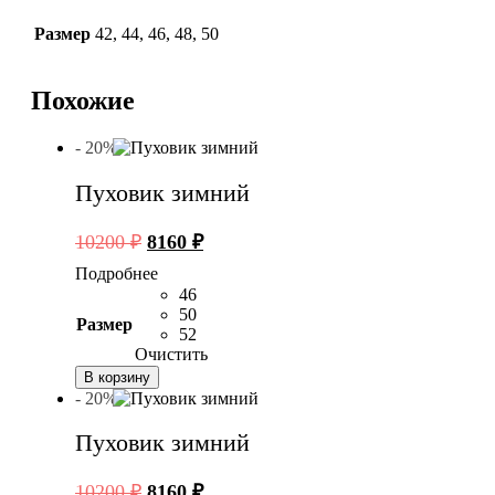
Размер
42
,
44
,
46
,
48
,
50
Похожие
- 20%
Пуховик зимний
Первоначальная
Текущая
10200
₽
8160
₽
цена
цена:
Подробнее
составляла
8160 ₽.
46
10200 ₽.
50
Размер
52
Очистить
В корзину
- 20%
Пуховик зимний
Первоначальная
Текущая
10200
₽
8160
₽