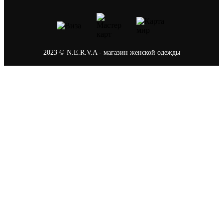
2023 © N.E.R.V.A - магазин женской одежды
Политика конфиденциальности
0
Ваша корзина
В корзине пусто
В каталог
После оформления заказа на сайте наш менеджер
свяжется с вами, чтобы подтвердить заказ, а так
же подберёт удобный способ оплаты и доставки.
Продолжить покупки