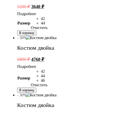
Первоначальная
Текущая
5200
₽
3640
₽
цена
цена:
Подробнее
составляла
3640 ₽.
42
5200 ₽.
Размер
44
Очистить
В корзину
- 30%
Костюм двойка
Первоначальная
Текущая
6800
₽
4760
₽
цена
цена:
Подробнее
составляла
4760 ₽.
42
6800 ₽.
44
Размер
46
Очистить
В корзину
- 30%
Костюм двойка