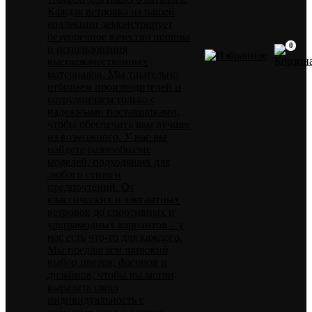
Каждая ветровка из нашей
коллекции демонстрирует
безупречное качество пошива
0
и использования
высококачественных
материалов. Мы тщательно
отбираем производителей и
сотрудничаем только с
надежными поставщиками,
чтобы обеспечить вам лучшее
из возможного. У нас вы
найдете разнообразие
моделей, подходящих для
любого стиля и
предпочтений. От
классических и элегантных
ветровок до спортивных и
ультрамодных вариантов – у
нас есть что-то для каждого.
Мы предлагаем широкий
выбор цветов, фасонов и
дизайнов, чтобы вы могли
выразить свою
индивидуальность с