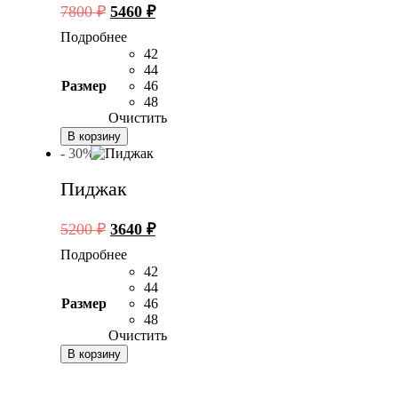
Первоначальная
Текущая
7800
₽
5460
₽
цена
цена:
Подробнее
составляла
5460 ₽.
42
7800 ₽.
44
Размер
46
48
Очистить
В корзину
- 30%
Пиджак
Первоначальная
Текущая
5200
₽
3640
₽
цена
цена:
Подробнее
составляла
3640 ₽.
42
5200 ₽.
44
Размер
46
48
Очистить
В корзину