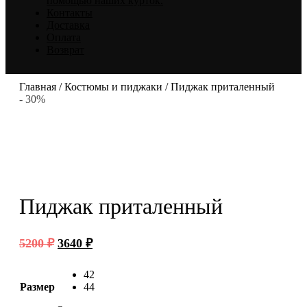
помощью наших курток.
Контакты
Доставка
Оплата
Возврат
Главная
/
Костюмы и пиджаки
/ Пиджак приталенный
- 30%
Пиджак приталенный
Первоначальная
Текущая
5200
₽
3640
₽
цена
цена:
составляла
3640 ₽.
42
5200 ₽.
Размер
44